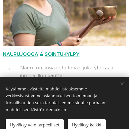
NAURUJOOGA
&
SOINTUKYLPY
Nauru on sosiaalista liimaa, joka yhdistää
ihmisiä. Ilon kautta!
Sointukylpy on syvärentouttava ääniretki.
Käytämme evästeitä mahdollistaaksemme
verkkosivustomme asianmukaisen toiminnan ja
turvallisuuden sekä tarjotaksemme sinulle parhaan
mahdollisen käyttökokemuksen.
© 2023 Kaikki oikeudet pidätetään
Hyväksy vain tarpeelliset
Hyväksy kaikki
Tietosuojakäytäntö
Evästeet