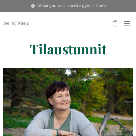
“What you seek is seeking you.” -Rumi
Jee! by Merja
Tilaustunnit