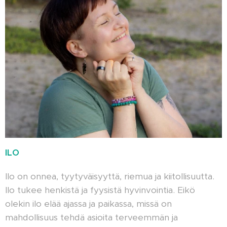
ILO
Ilo on onnea, tyytyväisyyttä, riemua ja kiitollisuutta.
Ilo tukee henkistä ja fyysistä hyvinvointia. Eikö
olekin ilo elää ajassa ja paikassa, missä on
mahdollisuus tehdä asioita terveemmän ja