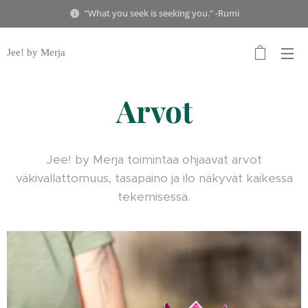
“What you seek is seeking you.” -Rumi
Jee! by Merja
Arvot
Jee! by Merja toimintaa ohjaavat arvot
väkivallattomuus, tasapaino ja ilo näkyvät kaikessa
tekemisessä.