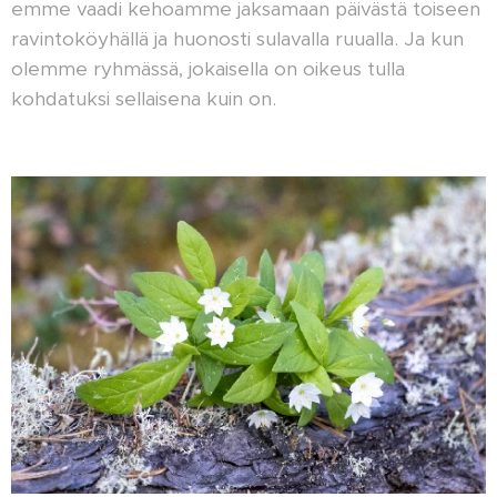
emme vaadi kehoamme jaksamaan päivästä toiseen
ravintoköyhällä ja huonosti sulavalla ruualla. Ja kun
olemme ryhmässä, jokaisella on oikeus tulla
kohdatuksi sellaisena kuin on.