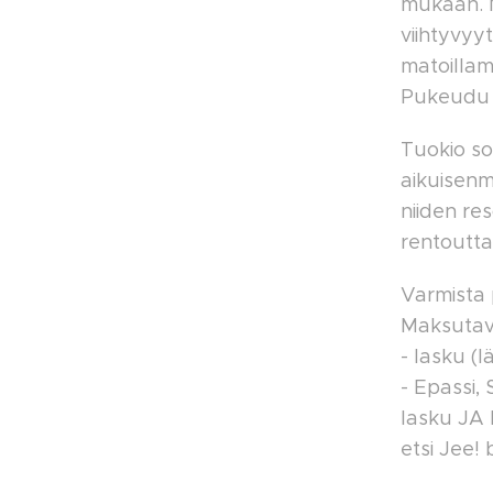
mukaan. My
viihtyvyy
matoillam
Pukeudu l
Tuokio sov
aikuisenmi
niiden re
rentoutt
Varmista 
Maksutav
- lasku (
- Epassi,
lasku JA k
etsi Jee! 