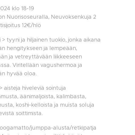
2024 klo 18-19
on Nuorisoseuralla, Neuvoksenkuja 2
isijoitus 12€/hlö
> tyyni ja hiljainen tuokio, jonka aikana
än hengitykseen ja lempeään,
än ja vetreyttävään liikkeeseen
jassa. Viritellään vagushermoa ja
än hyvää oloa.
> aisteja hiveleviä sointuja
usta, äänimaljoista, kalimbasta,
sta, koshi-kelloista ja muista soluja
evistä soittimista.
joogamatto/jumppa-alusta/retkipatja