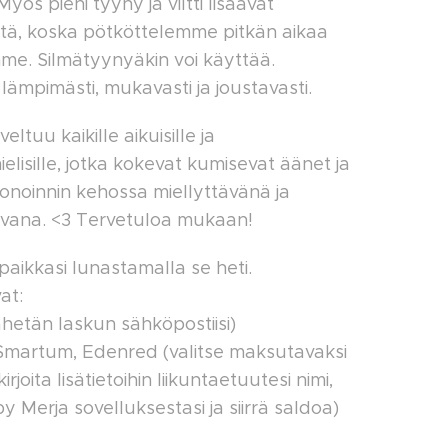
ös pieni tyyny ja viltti lisäävät
ttä, koska pötköttelemme pitkän aikaa
me. Silmätyynyäkin voi käyttää.
ämpimästi, mukavasti ja joustavasti.
eltuu kaikille aikuisille ja
elisille, jotka kokevat kumisevat äänet ja
sonoinnin kehossa miellyttävänä ja
avana. <3 Tervetuloa mukaan!
paikkasi lunastamalla se heti.
at:
lähetän laskun sähköpostiisi)
 Smartum, Edenred (valitse maksutavaksi
irjoita lisätietoihin liikuntaetuutesi nimi,
by Merja sovelluksestasi ja siirrä saldoa)