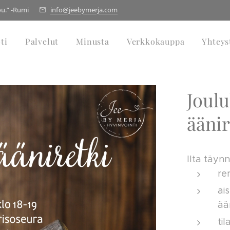
ou.” -Rumi
info@jeebymerja.com
ti
Palvelut
Minusta
Verkkokauppa
Yhteys
Joul
äänir
Ilta täynn
re
ai
ää
ti