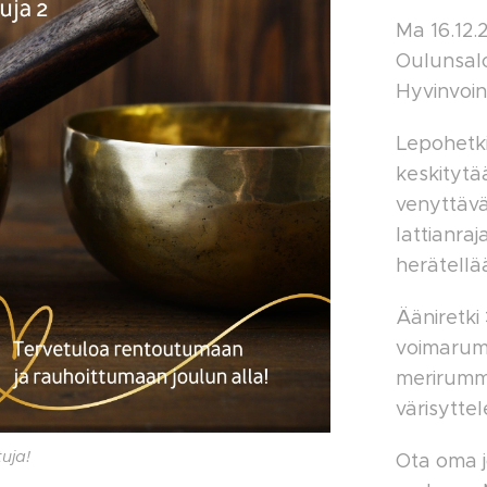
Ma 16.12.
Oulunsal
Hyvinvoint
Lepohetki 
keskitytä
venyttävä
lattianra
herätellä
Ääniretki 
voimarumm
merirummu
värisyttel
uja!
Ota oma 