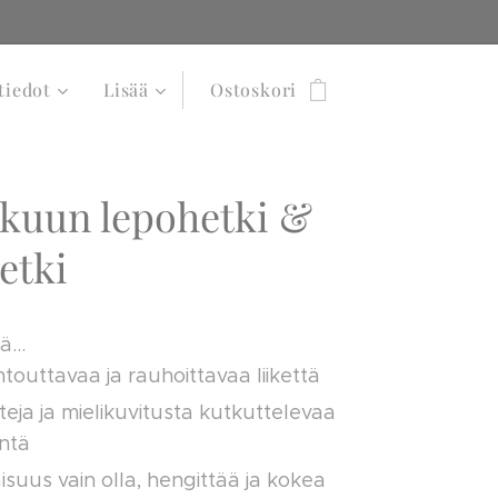
tiedot
Lisää
Ostoskori
ukuun lepohetki &
etki
ä...
ntouttavaa ja rauhoittavaa liikettä
steja ja mielikuvitusta kutkuttelevaa
ntä
laisuus vain olla, hengittää ja kokea