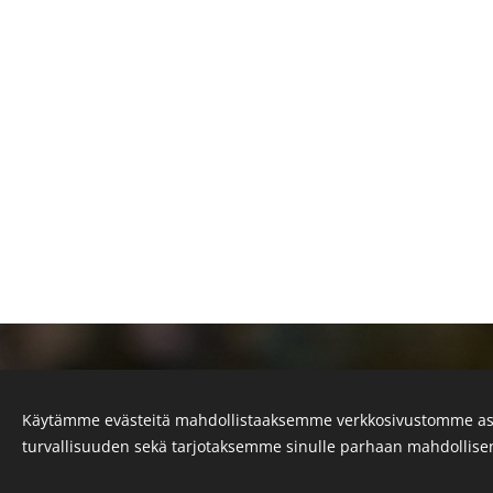
Käytämme evästeitä mahdollistaaksemme verkkosivustomme as
turvallisuuden sekä tarjotaksemme sinulle parhaan mahdollis