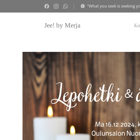
“What you seek is seeking y
Jee! by Merja
Ko