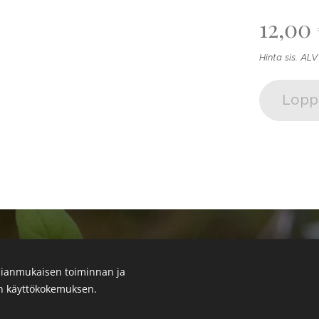
12,00
Hinta sis. ALV
Lopp
© 2023 Kaikki oikeudet pidätetään
ianmukaisen toiminnan ja
Tietosuojakäytäntö
Evästeet
en käyttökokemuksen.